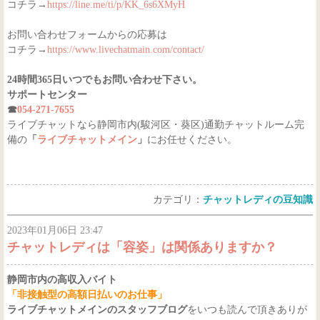
コチラ→
https://line.me/ti/p/KK_6s6XMyH
お問い合わせフォームからの応募は
コチラ→
https://www.livechatmain.com/contact/
24時間365日いつでもお問い合わせ下さい。
サポートセンター
☎
054-271-7655
ライブチャットなら静岡市内(駿河区・葵区)通勤チャットルーム完
備の
「
ライブチャットメイン
」
にお任せください。
カテゴリ：
チャットレディの豆知識
2023年01月06日 23:47
チャットレディは「容姿」は関係ありますか？
静岡市内の高収入バイト
「非接触型の高額日払いのお仕事」
ライブチャットメインのスタッフブログ
をいつも読んで頂きありが