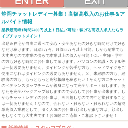
静岡チャットレディー募集！高額高収入のお仕事＆ア
ルバイト情報
業界最高峰1時間7400円以上！日払い可能・稼げる高収入求人ならラ
イブチャットメイン！
出勤＆在宅が自由に選べて安心・安全あなたの好きな時間だけで好き
なだけ稼げます。日給2万円。月収85万円以上可能。しかも副業でも
大丈夫なので本業の傍らで本業以上の収入が可能！OL・主婦・学生
の方も好きな時間にお仕事して頂けます。パソコンの知識・スキル等
は一切必要ありません。タイピングが苦手な方も、ヘッドマイクをご
使用になればタイピングの必要もありません。又、未経験の方も、経
験者の方も、もっともっと高額報酬を稼ぎたい！そんな方にチャット
のベテランスタッフチームが親身になって完全サポート致します。あ
なたを完全バックアップ致しますので安心してお仕事が出来ます。し
かもチャットレディのお仕事は、画面越しなので男性と接触すること
は一切ありません！なので、会わない・触らない・触られないの超簡
単高収入業務として、凄く人気のお仕事♪顔出しが嫌な方は、顔出し
をしなくても大丈夫です！お気軽にご応募・ご相談下さいませ！